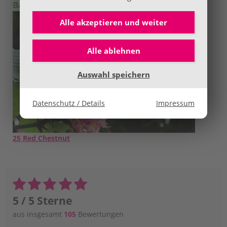
Bachblüte des Tages
Alle akzeptieren und
weiter
Alle ablehnen
Auswahl speichern
Datenschutz / Details
Impressum
25 Red Chestnut
5 / 5 Sterne
aus insgesamt
105
Bewertungen