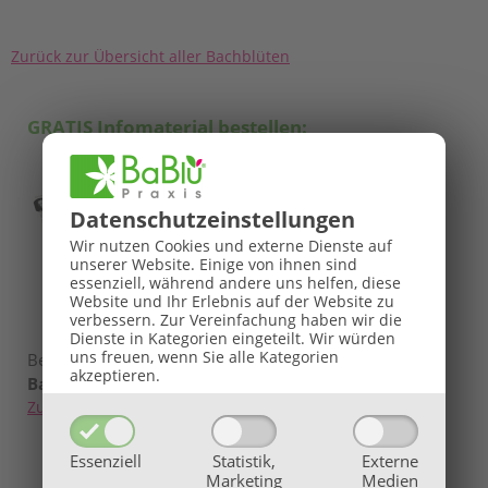
Zurück zur Übersicht aller Bachblüten
GRATIS Infomaterial bestellen:
Datenschutz­einstellungen
Wir nutzen Cookies und externe Dienste auf
unserer Website. Einige von ihnen sind
essenziell, während andere uns helfen, diese
Website und Ihr Erlebnis auf der Website zu
verbessern.
Zur Vereinfachung haben wir die
Dienste in Kategorien eingeteilt. Wir würden
uns freuen, wenn Sie alle Kategorien
Bestellen Sie
jetzt kostenlos
& unverbindlich den
akzeptieren.
BaBlü® Bachblütenführer
!
Zum BaBlü® Bachblütenführer
Essenziell
Statistik,
Externe
Marketing
Medien