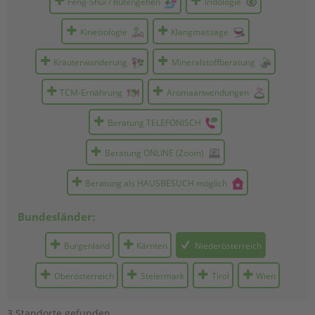
Feng-Shui / Rutengehen
Iridologie
Kinesiologie
Klangmassage
Kräuterwanderung
Mineralstoffberatung
TCM-Ernährung
Aromaanwendungen
Beratung TELEFONISCH
Beratung ONLINE (Zoom)
Beratung als HAUSBESUCH möglich
Bundesländer:
Burgen­land
Kärnten
Nieder­österreich
Ober­österreich
Steier­mark
Tirol
Wien
3 Standorte gefunden.