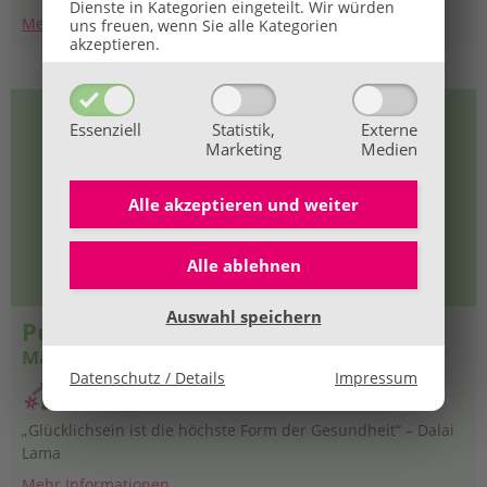
Dienste in Kategorien eingeteilt. Wir würden
genauen Beobachten von Pflanzen in der Natur habe ich
Mehr Informationen
uns freuen, wenn Sie alle Kategorien
ihre Signaturen wahrgenommen und gelernt wie und wo ich
akzeptieren.
die Pflanzenkräfte gezielt anwenden kann.
Essenziell
Statistik,
Externe
Marketing
Medien
Alle akzeptieren und
weiter
Alle ablehnen
Auswahl speichern
Purgstall an der Erlauf
Manuela Enengl
Datenschutz / Details
Impressum
„Glücklichsein ist die höchste Form der Gesundheit“ – Dalai
Lama
Mehr Informationen