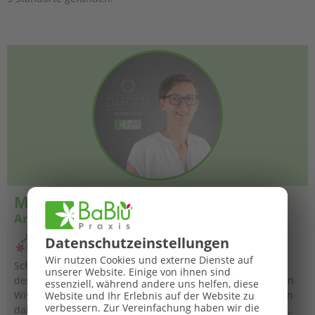
Melk im Mostviertel
Anita Landstetter
Datenschutz­einstellungen
Wir nutzen Cookies und externe Dienste auf
Schon seit meiner Kindheit bin ich tief mit der Natur und
unserer Website. Einige von ihnen sind
der Pflanzenwelt verbunden. Mit den Jahren habe ich mein
essenziell, während andere uns helfen, diese
Wissen über Heil- und Wildpflanzen weiter vertieft und bin
Website und Ihr Erlebnis auf der Website zu
verbessern.
Zur Vereinfachung haben wir die
dabei auch in die Welt der Bachblüten eingetaucht. Beim