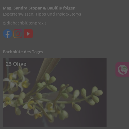
Mag. Sandra Stopar & BaBlü® folgen:
Expertenwissen, Tipps und Inside-Storys
@diebachblütenpraxis
Bachblüte des Tages
23 Olive