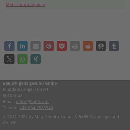
Interesse vor einer möglichen beruflichen Nutzung. Am
Mehr Informationen
Beginn war es noch die Verwendung der Bachblüten in der
Familie, breitete sich dann im Freundes- und
Bekanntenkreis aus und schlussendlich war ich mir sicher,
mehr daraus zu machen und meine Erfahrungen in Form
einer energetischen Praxis einzusetzen.
BaBlü® ganz gesund GmbH
Plüddemanngasse 39/1
8010 Graz
Email:
office@bablue.at
Telefon:
+43-664-2585949
© 2011-2024 by Mag. Sandra Stopar & BaBlü® ganz gesund
GmbH