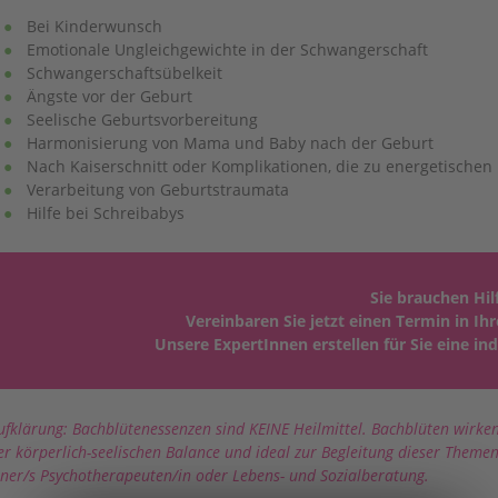
Bei Kinderwunsch
Emotionale Ungleichgewichte in der Schwangerschaft
Schwangerschaftsübelkeit
Ängste vor der Geburt
Seelische Geburtsvorbereitung
Harmonisierung von Mama und Baby nach der Geburt
Nach Kaiserschnitt oder Komplikationen, die zu energetische
Verarbeitung von Geburtstraumata
Hilfe bei Schreibabys
Sie brauchen Hil
Vereinbaren Sie jetzt einen Termin in Ih
Unsere ExpertInnen erstellen für Sie eine i
ufklärung: Bachblütenessenzen sind KEINE Heilmittel. Bachblüten wirken 
er körperlich-seelischen Balance und ideal zur Begleitung dieser Themen
iner/s Psychotherapeuten/in oder Lebens- und Sozialberatung.