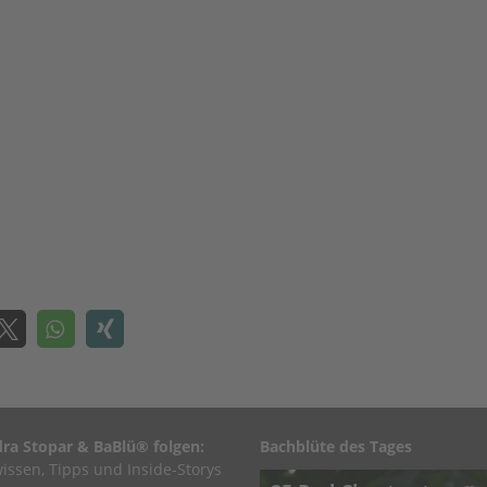
ra Stopar & BaBlü® folgen:
Bachblüte des Tages
issen, Tipps und Inside-Storys