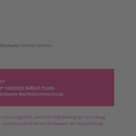
n Blockaden führen können
fe?
rer
nächsten BaBlü® Praxis
.
ndividuelle Bachblütenmischung.
rein energetisch, sind eine Hilfestellung zur Erreichung
, ersetzen jedoch keinen Arztbesuch, die Konsultierung