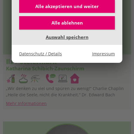
Alle akzeptieren und
weiter
Alle ablehnen
Auswahl speichern
Datenschutz / Details
Impressum
Ilz / Steiermark
Katharina Schibich-Zaunschirm
„Wir denken zu viel und spüren zu wenig!“ Charlie Chaplin
„Heile die Seele, nicht die Krankheit.“ Dr. Edward Bach
Mehr Informationen