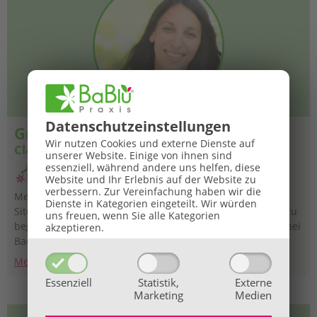
Datenschutz­einstellungen
Graz Süd
Wir nutzen Cookies und externe Dienste auf
Claudia Reischl-Mühlböck
unserer Website. Einige von ihnen sind
essenziell, während andere uns helfen, diese
Website und Ihr Erlebnis auf der Website zu
verbessern.
Zur Vereinfachung haben wir die
Mein Ziel ist es für Menschen in emotional belasteten
Dienste in Kategorien eingeteilt. Wir würden
Situationen da zu sein, um sie in dieser Zeit ganzheitlich zu
uns freuen, wenn Sie alle Kategorien
begleiten und zu unterstützen. Eine große Hilfe sind hierbei
akzeptieren.
Bachblüten, die nach einem ausführlichen Gespräch,
individuell gemischt werden. Ein weiteres Angebot von mir
Mehr Informationen
ist die sogenannte ‚Iridologie‘. Eine Erfahrungsmethode, bei
Essenziell
Statistik,
Externe
der anhand von Irisfotos Hinweise auf die Zusammenhänge
Marketing
Medien
von Körper, Geist und Seele gegeben werden. Ich würde
mich freuen, Sie bei mir in der Praxis begrüßen zu dürfen!