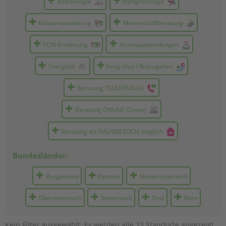
Kinesiologie
Klangmassage
Kräuterwanderung
Mineralstoffberatung
TCM-Ernährung
Aromaanwendungen
Energetik
Feng-Shui / Rutengehen
Beratung TELEFONISCH
Beratung ONLINE (Zoom)
Beratung als HAUSBESUCH möglich
Bundesländer:
Burgen­land
Kärnten
Nieder­österreich
Ober­österreich
Steier­mark
Tirol
Wien
Kein Filter ausgewählt: Es werden alle 23 Standorte angezeigt.