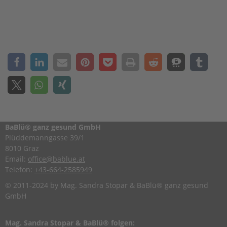
BaBlü® ganz gesund GmbH
Plüddemanngasse 39/1
8010 Graz
Email:
office@bablue.at
Telefon:
+43-664-2585949
© 2011-2024 by Mag. Sandra Stopar & BaBlü® ganz gesund
GmbH
Mag. Sandra Stopar & BaBlü® folgen: