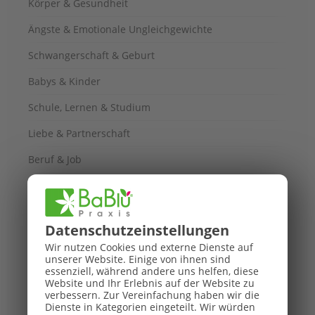
Körper & Gesundheit
Ängste & Emotionale Ungleichgewichte
Schwangerschaft & Geburt
Babys & Kinder
Schule, Lernen & Studium
Liebe & Partnerschaft
Beruf & Job
Schwierige Lebenslagen & Schicksalsschläge
Gewichtsprobleme & Übergewicht
Datenschutz­einstellungen
Haut & Narbenentstörung
Wir nutzen Cookies und externe Dienste auf
unserer Website. Einige von ihnen sind
Spiritualität & Persönlichkeitsentwicklung
essenziell, während andere uns helfen, diese
Website und Ihr Erlebnis auf der Website zu
Bachblüten für Tiere
verbessern.
Zur Vereinfachung haben wir die
Dienste in Kategorien eingeteilt. Wir würden