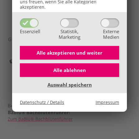
uns freuen, wenn Sie alle Kategorien
Tarife
akzeptieren.
Kostenübernahme
Essenziell
Statistik,
Externe
Marketing
Medien
GRATIS Infomaterial bestellen:
Alle akzeptieren und
weiter
Alle ablehnen
Auswahl speichern
Datenschutz / Details
Impressum
Bestellen Sie
jetzt kostenlos
& unverbindlich den
BaBlü® Bachblütenführer
!
Zum BaBlü® Bachblütenführer