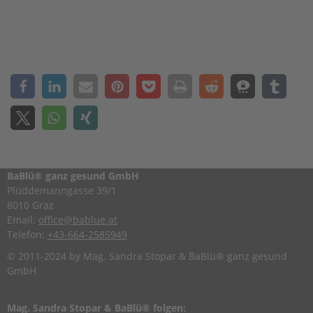
BaBlü® ganz gesund GmbH
Plüddemanngasse 39/1
8010 Graz
Email:
office@bablue.at
Telefon:
+43-664-2585949
© 2011-2024 by Mag. Sandra Stopar & BaBlü® ganz gesund
GmbH
Mag. Sandra Stopar & BaBlü® folgen: