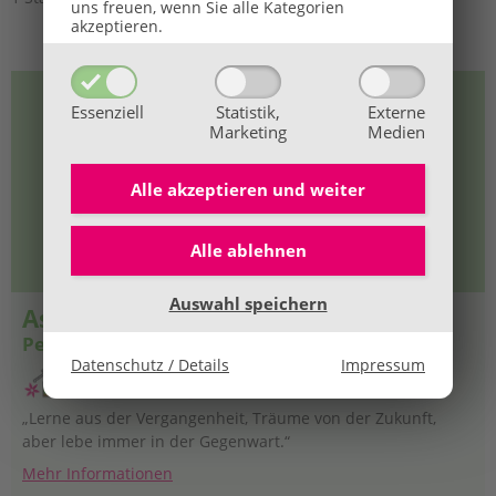
uns freuen, wenn Sie alle Kategorien
akzeptieren.
Essenziell
Statistik,
Externe
Marketing
Medien
Alle akzeptieren und
weiter
Alle ablehnen
Auswahl speichern
Aschau im Zillertal / Tirol
Petra Gruber
Datenschutz / Details
Impressum
„Lerne aus der Vergangenheit, Träume von der Zukunft,
aber lebe immer in der Gegenwart.“
Mehr Informationen