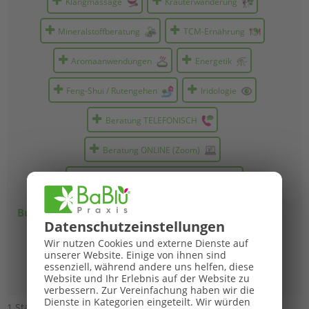
Klangmassage
Kräuterwanderung
Mineralstoffberatung
TCM-Ernährung
Aromaanwendungen
Energetik
Feng-Shui / Rutengehen
Iridologie
Beratung TELEFONISCH
Beratung ONLINE (Zoom)
Beratung als HAUSBESUCH möglich
Bundesländer:
Datenschutz­einstellungen
Burgen­land
Kärnten
Nieder­österreich
Wir nutzen Cookies und externe Dienste auf
unserer Website. Einige von ihnen sind
essenziell, während andere uns helfen, diese
Ober­österreich
Steier­mark
Tirol
Wien
Website und Ihr Erlebnis auf der Website zu
verbessern.
Zur Vereinfachung haben wir die
Dienste in Kategorien eingeteilt. Wir würden
1 Standorte gefunden.