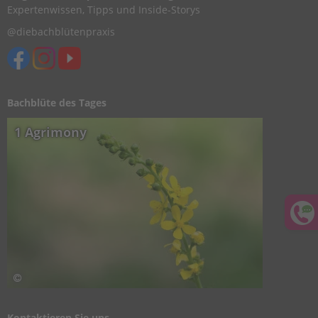
Expertenwissen, Tipps und Inside-Storys
@diebachblütenpraxis
Bachblüte des Tages
1 Agrimony
Kontaktieren Sie uns