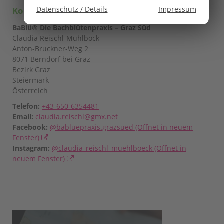
Datenschutz / Details
Impressum
Kontakt
BaBlü® Die Bachblütenpraxis – Graz Süd
Claudia Reischl-Mühlböck
Anton-Bruckner-Weg 2
8071 Berndorf bei Graz
Bezirk Graz
Steiermark
Österreich
Telefon:
+43-650-6354481
Email:
claudia.reischl@gmx.net
Facebook:
@babluepraxis.grazsued
(Öffnet in neuem
Fenster)
Instagram:
@claudia_reischl_muehlboeck
(Öffnet in
neuem Fenster)