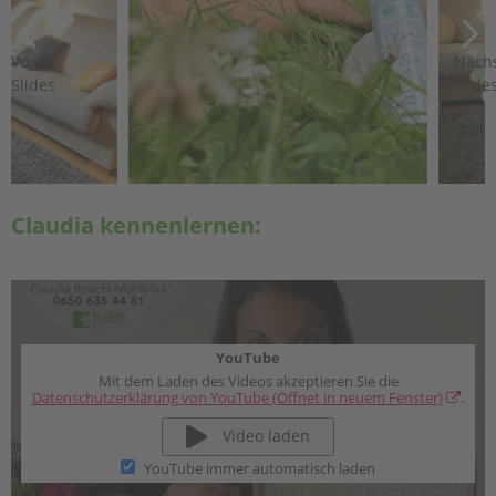
Vorige
Näch
Slides
Slide
Claudia kennenlernen:
YouTube
Mit dem Laden des Videos akzeptieren Sie die
Datenschutzerklärung von YouTube
(Öffnet in neuem Fenster)
.
Video laden
YouTube immer automatisch laden