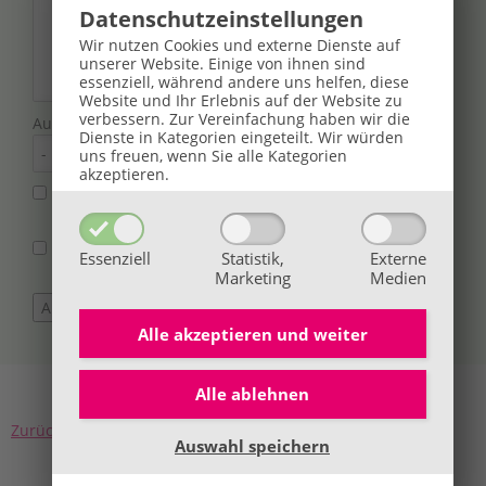
Datenschutz­einstellungen
Wir nutzen Cookies und externe Dienste auf
unserer Website. Einige von ihnen sind
essenziell, während andere uns helfen, diese
Website und Ihr Erlebnis auf der Website zu
verbessern.
Zur Vereinfachung haben wir die
Aufmerksam geworden durch
Dienste in Kategorien eingeteilt. Wir würden
uns freuen, wenn Sie alle Kategorien
akzeptieren.
Ich möchte kostenlose Gesundheitstipps, Gutscheine,
Aktionen und News von BaBlü per E-Mail erhalten.
Ich bin mit der Verarbeitung meiner Daten laut
Essenziell
Statistik,
Externe
Datenschutzerklärung
einverstanden.
*
Marketing
Medien
Alle akzeptieren und
weiter
Alle ablehnen
Zurück zur Übersicht aller Standorte
Auswahl speichern