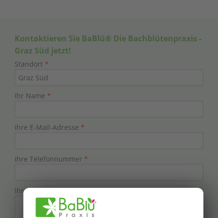
Kontaktieren Sie BaBlü® Die Bachblütenpraxis -
Graz Süd jetzt!
Standort
*
Ihr Name
*
Ihre E-Mail-Adresse
*
Ihre Telefonnummer
*
Ihre Nachricht
*