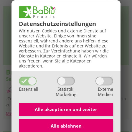
Datenschutz­einstellungen
Wir nutzen Cookies und externe Dienste auf
unserer Website. Einige von ihnen sind
essenziell, während andere uns helfen, diese
Website und Ihr Erlebnis auf der Website zu
verbessern.
Zur Vereinfachung haben wir die
Dienste in Kategorien eingeteilt. Wir würden
uns freuen, wenn Sie alle Kategorien
akzeptieren.
Breitenbrunn am Neusiedlersee
Sandra Hafner
Essenziell
Statistik,
Externe
Marketing
Medien
„Tue deinem Körper Gutes, damit deine Seele Lust hat, darin
zu wohnen.“ – Teresa von Àvila
Alle akzeptieren und
weiter
Mehr Informationen
Alle ablehnen