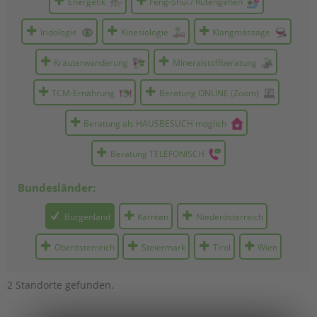
Energetik
Feng-Shui / Rutengehen
Iridologie
Kinesiologie
Klangmassage
Kräuterwanderung
Mineralstoffberatung
TCM-Ernährung
Beratung ONLINE (Zoom)
Beratung als HAUSBESUCH möglich
Beratung TELEFONISCH
Bundesländer:
Burgen­land
Kärnten
Nieder­österreich
Ober­österreich
Steier­mark
Tirol
Wien
2 Standorte gefunden.