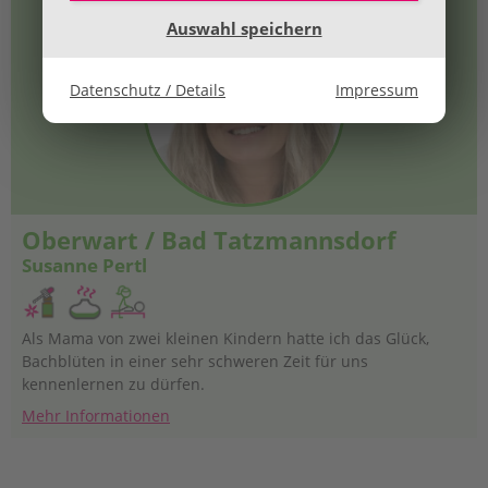
Auswahl speichern
Datenschutz / Details
Impressum
Oberwart / Bad Tatzmannsdorf
Susanne Pertl
Als Mama von zwei kleinen Kindern hatte ich das Glück,
Bachblüten in einer sehr schweren Zeit für uns
kennenlernen zu dürfen.
Mehr Informationen