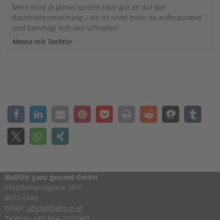
Mein Kind (8 Jahre) spricht total gut an auf die
Bachblütenmischung – sie ist nicht mehr so aufbrausend
und beruhigt sich viel schneller!
Mama mit Tochter
BaBlü® ganz gesund GmbH
Plüddemanngasse 39/1
8010 Graz
Email:
office@bablue.at
Telefon:
+43-664-2585949