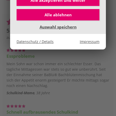
Alle akzeptieren und
weiter
Alle ablehnen
Auswahl speichern
5 / 5 Sterne
aus insgesamt
105
Bewertungen
Datenschutz / Details
Impressum
Essprobleme
Mein Sohn war schon immer ein schlechter Esser. Das
tägliche Mittagessen war stets so gut wie unberührt. Seit
der Einnahme seiner BaBlü® Bachblütenmischung hat
sich der Appetit enorm gesteigert! Er möchte mittags sogar
noch einen Nachschlag.
Schulkind-Mama
38 Jahre
Schnell aufbrausendes Schulkind