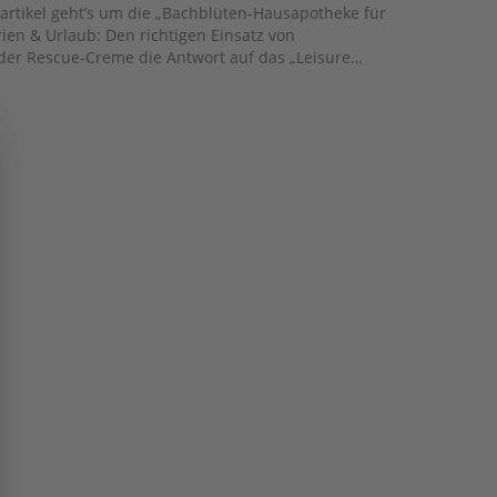
Co.
gartikel geht’s um die „Bachblüten-Hausapotheke für
Den richtigen Einsatz von
 der Rescue-Creme die Antwort auf das „Leisure
uch „Post-Stress-Syndrom im Urlaub“ (Das Syndrom,
de im Urlaub krank wird) Schlafprobleme – z.B.
dankenkreisen Bachblüten bei Jet-Lag oder Heimweh
im Urlaub inkl. Bachblüten-Tipps für Groß und Klein! Quicklinks …