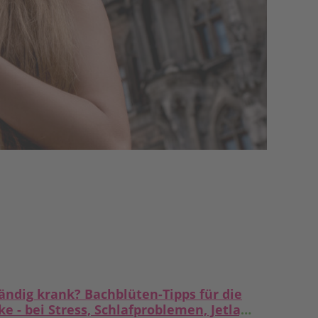
ändig krank? Bachblüten-Tipps für die
e - bei Stress, Schlafproblemen, Jetlag,