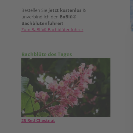
Bestellen Sie
jetzt kostenlos
&
unverbindlich den
BaBlü®
Bachblütenführer
!
Zum BaBlü® Bachblütenführer
Bachblüte des Tages
25 Red Chestnut