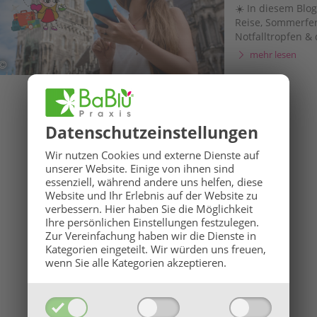
Heimweh & 
☀️ In diesem Blo
Reise, Sommerferien & Urlaub: 
Notfalltropfen &
Sickness“ oder a
mehr lesen
bei dem man gera
aufgrund von Ge
Datenschutz­einstellungen
Wir nutzen Cookies und externe Dienste auf
unserer Website. Einige von ihnen sind
essenziell, während andere uns helfen, diese
Website und Ihr Erlebnis auf der Website zu
verbessern.
Hier haben Sie die Möglichkeit
Ihre persönlichen Einstellungen festzulegen.
Zur Vereinfachung haben wir die Dienste in
Kategorien eingeteilt. Wir würden uns freuen,
wenn Sie alle Kategorien akzeptieren.