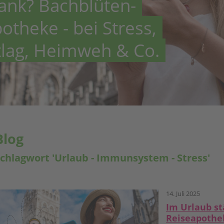
rank? Bachblüten-
otheke - bei Stress,
tlag, Heimweh & Co.
Blog
chlagwort 'Urlaub - Immunsystem - Stress'
14. Juli 2025
Im Urlaub st
Reiseapothek