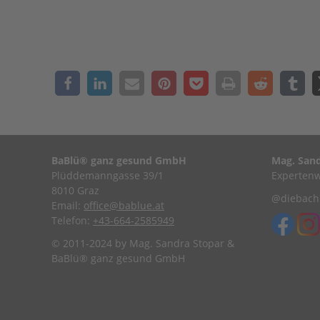
BaBlü® ganz gesund GmbH
Mag. Sand
Plüddemanngasse 39/1
Expertenw
8010 Graz
@diebachb
Email:
office@bablue.at
Telefon:
+43-664-2585949
© 2011-2024 by Mag. Sandra Stopar &
BaBlü® ganz gesund GmbH