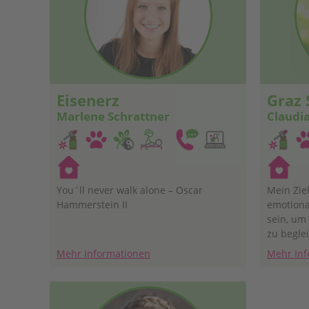
Eisenerz
Graz 
Marlene Schrattner
Claudi
You´ll never walk alone – Oscar
Mein Ziel
Hammerstein II
emotiona
sein, um 
zu begle
große Hil
Mehr Informationen
Mehr Inf
die nach
Gespräch
werden. 
ist die s