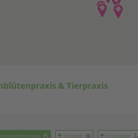
hblütenpraxis & Tierpraxis
sterkräutertherapie
Iridologie
Kinesiologie