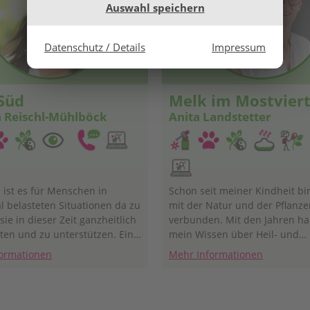
Auswahl speichern
Datenschutz / Details
Impressum
Süd
Melk im Mostviert
a Reischl-Mühlböck
Anita Landstetter
 ist es für Menschen in
Schon seit meiner Kindheit bin
l belasteten Situationen da zu
mit der Natur und der Pflanze
sie in dieser Zeit ganzheitlich
verbunden. Mit den Jahren ha
iten und zu unterstützen. Eine
mein Wissen über Heil- und
fe sind hierbei Bachblüten,
Wildpflanzen weiter vertieft u
ormationen
Mehr Informationen
 einem ausführlichen
dabei auch in die Welt der Ba
, individuell gemischt
eingetaucht. Beim genauen
Ein weiteres Angebot von mir
Beobachten von Pflanzen in d
ogenannte ‚Iridologie‘. Eine
habe ich ihre Signaturen