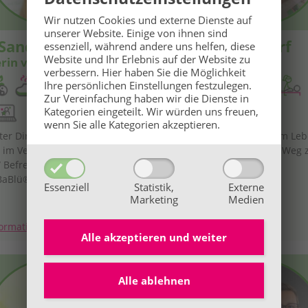
Wir nutzen Cookies und externe Dienste auf
unserer Website. Einige von ihnen sind
Sandra Stopar
Bad Waltersdorf
essenziell, während andere uns helfen, diese
Website und Ihr Erlebnis auf der Website zu
rin von BaBlü®
Bianca Kogler
verbessern.
Hier haben Sie die Möglichkeit
Ihre persönlichen Einstellungen festzulegen.
Zur Vereinfachung haben wir die Dienste in
Kategorien eingeteilt. Wir würden uns freuen,
wenn Sie alle Kategorien akzeptieren.
er Dir liegt oder vor Dir liegt,
„Wer die kleinen Dinge im Le
s im Vergleich zu dem, was IN
schätzt, hat den wahren Weg
.“ Befreie & lebe dein Potenzial!
Glück gefunden.“
BaBlü® begleiten dich! 💖
Essenziell
Statistik,
Externe
Marketing
Medien
ormationen
Mehr Informationen
Alle akzeptieren und
weiter
Alle ablehnen