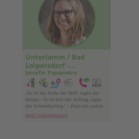
Erfahrun
von Irisf
Zusammen
und Seel
mich freu
begrüßen
Unterlamm / Bad
Loipersdorf -
Südoststeiermark
Jennifer Papapietro
„Es ist das Ende der Welt, sagte die
Raupe – Es ist erst der Anfang, sagte
der Schmetterling.“ – Zitat von Laotse
Mehr Informationen