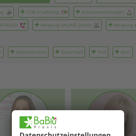
ng
TCM-Ernährung
Aromaanwendungen
EFONISCH
Beratung ONLINE (Zoom)
Beratung 
h
Ober­österreich
Steier­mark
Tirol
Wien
Datenschutz­einstellungen