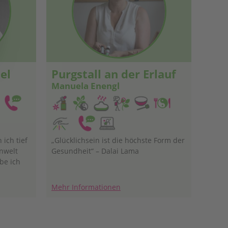
el
Purgstall an der Erlauf
Manuela Enengl
 ich tief
„Glücklichsein ist die höchste Form der
nwelt
Gesundheit“ – Dalai Lama
be ich
nd bin
Mehr Informationen
chblüten
er Natur