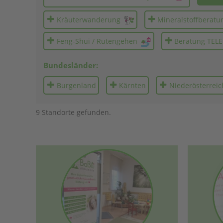
Kräuterwanderung
Mineralstoffberatu
Feng-Shui / Rutengehen
Beratung TEL
Bundesländer:
Burgen­land
Kärnten
Nieder­österreic
9 Standorte gefunden.